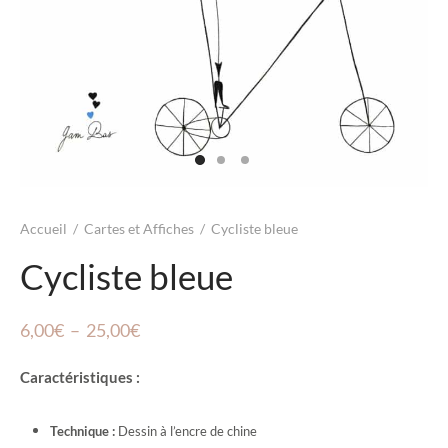
Accueil
/
Cartes et Affiches
/
Cycliste bleue
Cycliste bleue
Plage
6,00
€
–
25,00
€
de
Caractéristiques :
prix :
6,00€
Technique :
Dessin à l’encre de chine
à