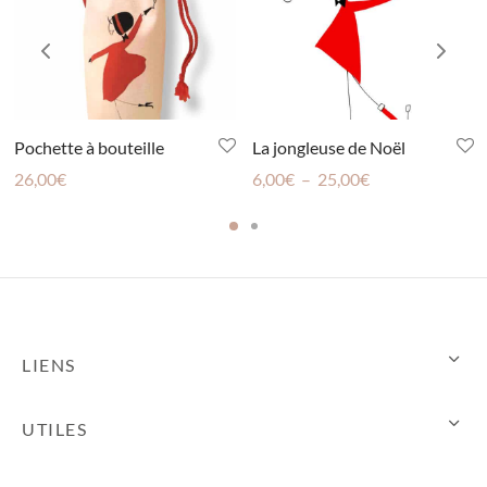
Pochette à bouteille
La jongleuse de Noël
Plage
26,00
€
6,00
€
–
25,00
€
de
prix :
6,00€
à
25,00€
LIENS
UTILES