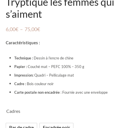
Tryptique les femmes qui
s’aiment
Plage
6,00
€
–
75,00
€
de
Caractéristiques :
prix :
6,00€
Technique :
Dessin à l’encre de chine
à
Papier :
Couché mat
– PEFC 100% – 350 g
75,00€
Impression:
Quadri – Pelliculage mat
Cadre :
Bois couleur noir
Carte postale non encadrée
: Fournie avec une enveloppe
Cadres
Pas de cadre
Encadrée noir