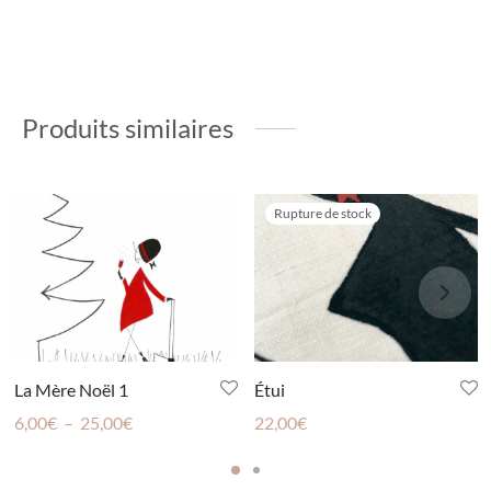
Produits similaires
Rupture de stock
La Mère Noël 1
Étui
Plage
6,00
€
–
25,00
€
22,00
€
de
prix :