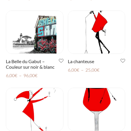
de
de
prix :
prix :
6,00€
6,00€
à
à
25,00€
96,00€
La Belle du Gabut –
La chanteuse
Couleur sur noir & blanc
Plage
6,00
€
–
25,00
€
Plage
6,00
€
–
96,00
€
de
de
prix :
prix :
6,00€
6,00€
à
à
25,00€
96,00€