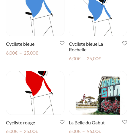
6,00€
6,00€
à
à
96,00€
96,00€
Cycliste bleue
Cycliste bleue La
Rochelle
Plage
6,00
€
–
25,00
€
Plage
6,00
€
–
25,00
€
de
de
prix :
prix :
6,00€
6,00€
à
à
25,00€
25,00€
Cycliste rouge
La Belle du Gabut
Plage
Plage
6,00
€
–
25,00
€
6,00
€
–
96,00
€