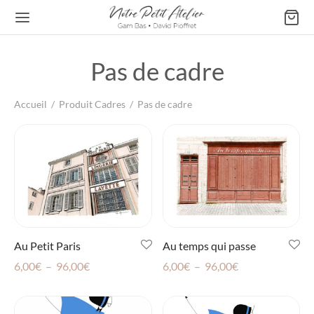
Pas de cadre
Accueil
/
Produit Cadres
/
Pas de cadre
Retour
ATELIER DE GAM BAS
s & Affiches
les
Au Petit Paris
Au temps qui passe
Plage
Plage
6,00
€
–
96,00
€
6,00
€
–
96,00
€
de
de
prix :
prix :