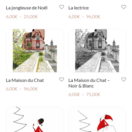
La jongleuse de Noël
La lectrice
Plage
Plage
6,00
€
–
25,00
€
6,00
€
–
96,00
€
de
de
prix :
prix :
6,00€
6,00€
à
à
25,00€
96,00€
La Maison du Chat
La Maison du Chat –
Noir & Blanc
Plage
6,00
€
–
96,00
€
Plage
6,00
€
–
75,00
€
de
de
prix :
prix :
6,00€
6,00€
à
à
96,00€
75,00€