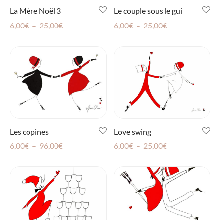
La Mère Noël 3
Le couple sous le gui
Plage
Plage
6,00
€
–
25,00
€
6,00
€
–
25,00
€
de
de
prix :
prix :
6,00€
6,00€
à
à
25,00€
25,00€
Les copines
Love swing
Plage
Plage
6,00
€
–
96,00
€
6,00
€
–
25,00
€
de
de
prix :
prix :
6,00€
6,00€
à
à
96,00€
25,00€