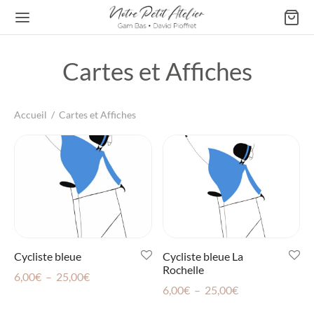
Cartes et Affiches
Accueil
/
Cartes et Affiches
Retour
ATELIER DE GAM BAS
s & Affiches
les
Cycliste bleue
Cycliste bleue La
Rochelle
Plage
6,00
€
–
25,00
€
Plage
6,00
€
–
25,00
€
de
de
prix :