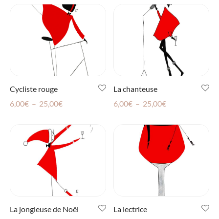
prix :
6,00€
6,00€
à
à
25,00€
25,00€
Cycliste rouge
La chanteuse
Plage
Plage
6,00
€
–
25,00
€
6,00
€
–
25,00
€
de
de
prix :
prix :
6,00€
6,00€
à
à
25,00€
25,00€
La jongleuse de Noël
La lectrice