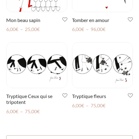
Mon beau sapin
Tomber en amour
Plage
Plage
6,00
€
–
25,00
€
6,00
€
–
96,00
€
de
de
prix :
prix :
6,00€
6,00€
à
à
25,00€
96,00€
Tryptique Ceux qui se
Tryptique fleurs
tripotent
Plage
6,00
€
–
75,00
€
Plage
6,00
€
–
75,00
€
de
de
prix :
prix :
6,00€
6,00€
à