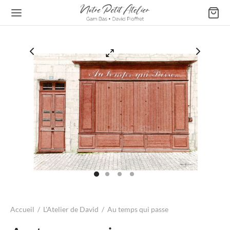
Retour
ATELIER DE GAM BAS
s & Affiches
les
Accueil
/
L'Atelier de David
/
Au temps qui passe