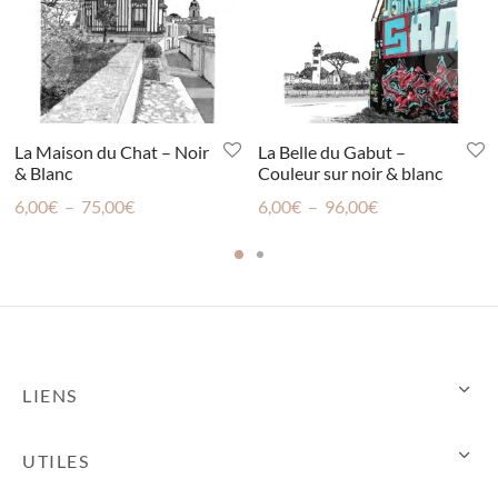
La Maison du Chat – Noir
La Belle du Gabut –
& Blanc
Couleur sur noir & blanc
Plage
Plage
6,00
€
–
75,00
€
6,00
€
–
96,00
€
de
de
prix :
prix :
6,00€
6,00€
à
à
75,00€
96,00€
LIENS
UTILES