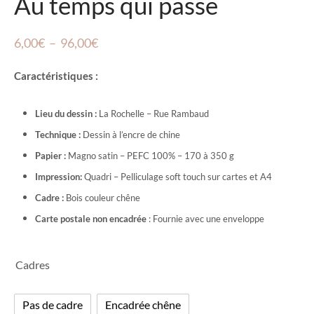
Au temps qui passe
Plage
6,00
€
–
96,00
€
de
Caractéristiques :
prix :
6,00€
Lieu du dessin :
La Rochelle –
Rue Rambaud
à
Technique :
Dessin à l’encre de chine
96,00€
Papier :
Magno satin – PEFC 100% – 170 à 350 g
Impression:
Quadri – Pelliculage soft touch sur cartes et A4
Cadre :
Bois couleur chêne
Carte postale non encadrée
: Fournie avec une enveloppe
Cadres
Pas de cadre
Encadrée chêne