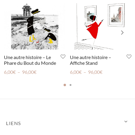
Une autre histoire – Le
Une autre histoire –
Phare du Bout du Monde
Affiche Stand
Plage
Plage
6,00
€
–
96,00
€
6,00
€
–
96,00
€
de
de
prix :
prix :
6,00€
6,00€
à
à
96,00€
96,00€
LIENS