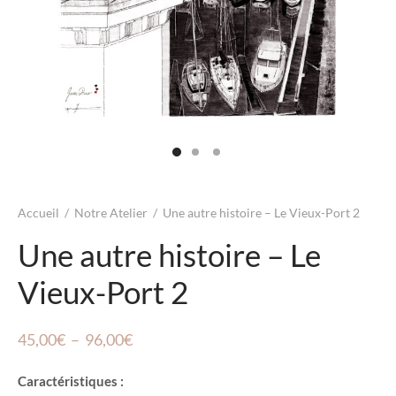
Accueil
/
Notre Atelier
/
Une autre histoire – Le Vieux-Port 2
Une autre histoire – Le
Vieux-Port 2
Plage
45,00
€
–
96,00
€
de
Caractéristiques :
prix :