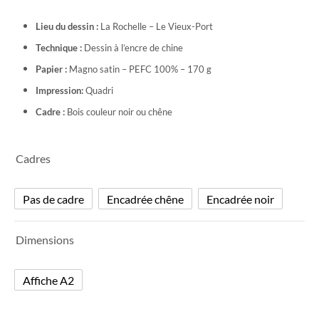
45,00€
Lieu du dessin :
La Rochelle – Le Vieux-Port
à
Technique :
Dessin à l’encre de chine
96,00€
Papier :
Magno satin – PEFC 100% – 170 g
Impression:
Quadri
Cadre :
Bois couleur noir ou chêne
Cadres
Pas de cadre
Encadrée chêne
Encadrée noir
Dimensions
Affiche A2