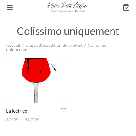
Colissimo uniquement
Accueil
/
Classe d’expédition du produit
/
Colissimo
uniquement
Retour
ATELIER DE GAM BAS
s & Affiches
les
La lectrice
Plage
6,00
€
–
96,00
€
de
prix :